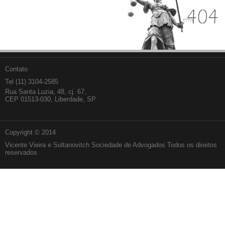
Contato
Tel (11) 3104-2585
Rua Santa Luzia, 48, cj. 67,
CEP 01513-030, Liberdade, SP
Copyright © 2014
Vicente Vieira e Soltanovitch Sociedade de Advogados Todos os direitos
reservados