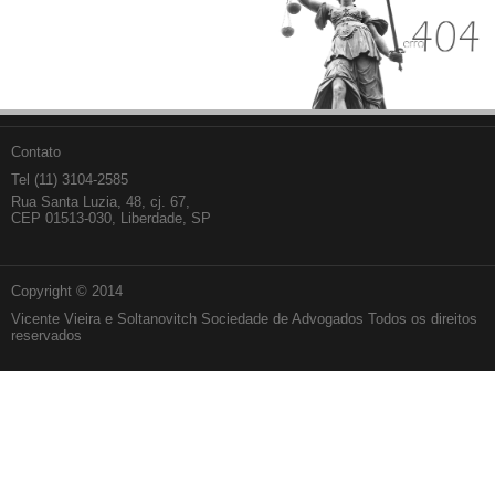
Contato
Tel (11) 3104-2585
Rua Santa Luzia, 48, cj. 67,
CEP 01513-030, Liberdade, SP
Copyright © 2014
Vicente Vieira e Soltanovitch Sociedade de Advogados Todos os direitos
reservados