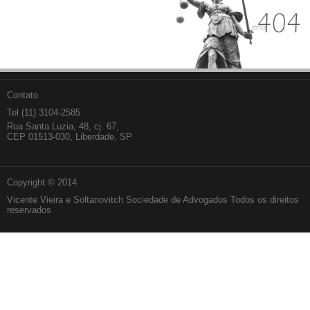
Contato
Tel (11) 3104-2585
Rua Santa Luzia, 48, cj. 67,
CEP 01513-030, Liberdade, SP
Copyright © 2014
Vicente Vieira e Soltanovitch Sociedade de Advogados Todos os direitos
reservados